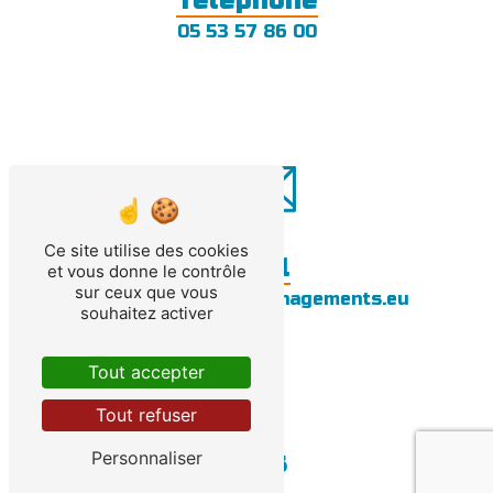
Téléphone
05 53 57 86 00
Ce site utilise des cookies
E-mail
et vous donne le contrôle
sur ceux que vous
info@bergerac-demenagements.eu
souhaitez activer
Tout accepter
Tout refuser
Contactez-nous
Personnaliser