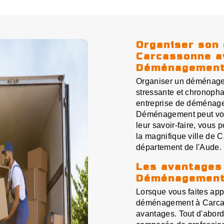
Organiser son
Carcassonne a
Déménagemen
Organiser un déménage
stressante et chronopha
entreprise de déménag
Déménagement peut vous 
leur savoir-faire, vous
la magnifique ville de 
département de l'Aude.
Les avantages 
Déménagemen
Lorsque vous faites ap
déménagement à Carcas
avantages. Tout d'abor